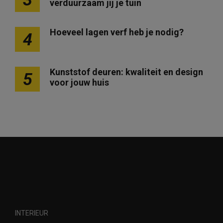
verduurzaam jij je tuin
i
n
Hoeveel lagen verf heb je nodig?
e
4
r
i
Kunststof deuren: kwaliteit en design
5
n
voor jouw huis
g
INTERIEUR