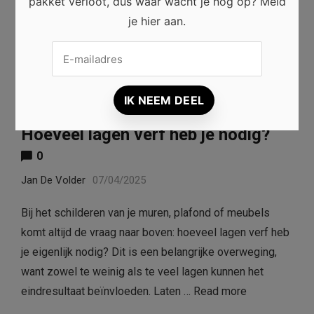
pakket verloot, dus waar wacht je nog op? Meld
je hier aan.
RENOVATIE
Hoeveel lagen verf heb je nodig?
0
Jan De Volder
07/04/2025
Bij het schilderen van je muren, plafond of meubels
komt altijd de vraag naar boven: hoeveel lagen verf heb
je eigenlijk nodig? Dit is een belangrijke overweging,
want zowel te weinig als te veel lagen kunnen het
eindresultaat beïnvloeden. Laten …
Read more