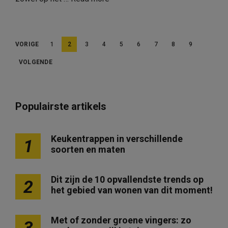
B
VORIGE
1
2
3
4
5
6
7
8
9
e
VOLGENDE
r
i
c
Populairste artikels
h
t
Keukentrappen in verschillende
1
soorten en maten
e
n
Dit zijn de 10 opvallendste trends op
2
p
het gebied van wonen van dit moment!
a
g
Met of zonder groene vingers: zo
3