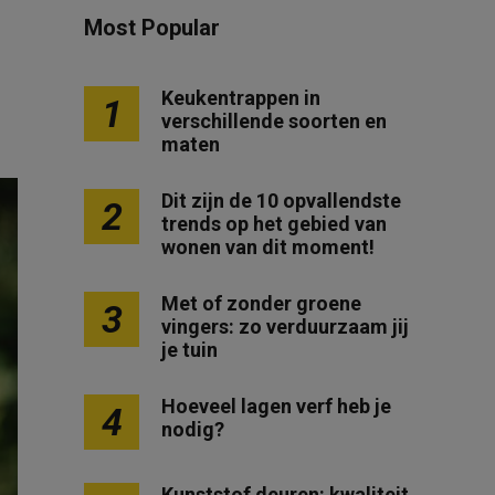
Most Popular
Keukentrappen in
1
verschillende soorten en
maten
Dit zijn de 10 opvallendste
2
trends op het gebied van
wonen van dit moment!
Met of zonder groene
3
vingers: zo verduurzaam jij
je tuin
Hoeveel lagen verf heb je
4
nodig?
Kunststof deuren: kwaliteit