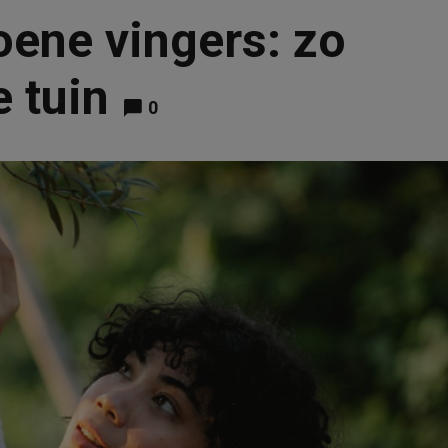
oene vingers: zo
e tuin
0