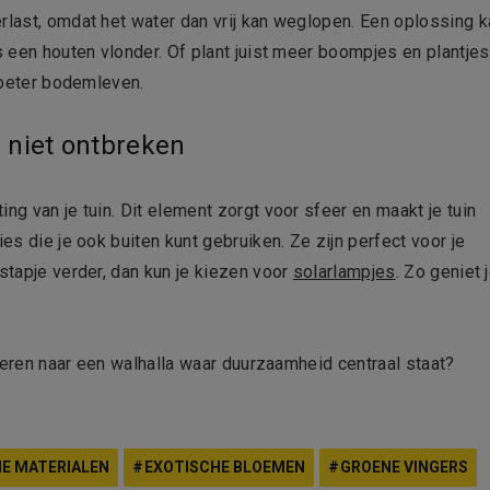
rlast, omdat het water dan vrij kan weglopen. Een oplossing k
s een houten vlonder. Of plant juist meer boompjes en plantjes
n beter bodemleven.
ag niet ontbreken
ng van je tuin. Dit element zorgt voor sfeer en maakt je tuin
es die je ook buiten kunt gebruiken. Ze zijn perfect voor je
 stapje verder, dan kun je kiezen voor
solarlampjes
. Zo geniet 
ormeren naar een walhalla waar duurzaamheid centraal staat?
E MATERIALEN
EXOTISCHE BLOEMEN
GROENE VINGERS