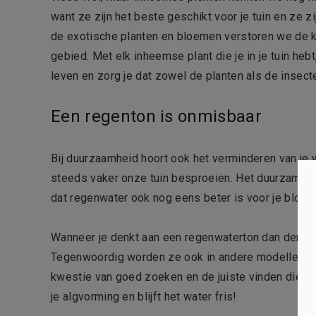
want ze zijn het beste geschikt voor je tuin en ze zi
de exotische planten en bloemen verstoren we de kr
gebied. Met elk inheemse plant die je in je tuin hebt
leven en zorg je dat zowel de planten als de insecte
Een regenton is onmisbaar
Bij duurzaamheid hoort ook het verminderen van je
steeds vaker onze tuin besproeien. Het duurzame alt
dat regenwater ook nog eens beter is voor je bloem
Wanneer je denkt aan een regenwaterton dan denk je 
Tegenwoordig worden ze ook in andere modellen verk
kwestie van goed zoeken en de juiste vinden die bij 
je algvorming en blijft het water fris!