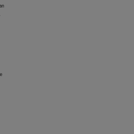
an
.
je