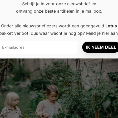
Schrijf je in voor onze nieuwsbrief en
 waterbesparing
ontvang onze beste artikelen in je mailbox.
inkt meer als kwaad met kwaad bestrijden. Toch bestaan er
Onder alle nieuwsbrieflezers wordt een goedgevuld
Lotus
j water te besparen. Je kunt gebruik maken van een
pakket verloot, dus waar wacht je nog op? Meld je hier aan
dat ze op de efficiëntste tijd van de dag je tuin van water
or een micro drip, hiermee bespaar je tot wel 70% aan water.