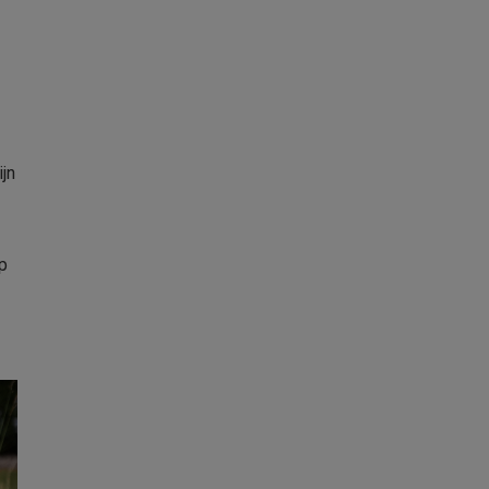
ijn
Op