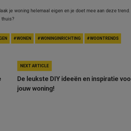
Maak je woning helemaal eigen en je doet mee aan deze trend.
g thuis?
GEN
WONEN
WONINGINRICHTING
WOONTRENDS
NEXT ARTICLE
e
De leukste DIY ideeën en inspiratie voo
jouw woning!