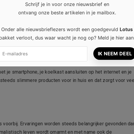
 woningnood hoog is. Hierdoor worden steeds meer creatieve
Schrijf je in voor onze nieuwsbrief en
n in bijvoorbeeld woongemeenschappen en woningprojecten.
ontvang onze beste artikelen in je mailbox.
rden gedeeld met andere deelnemers van de wooncommune.
Onder alle nieuwsbrieflezers wordt een goedgevuld
Lotus
pakket verloot, dus waar wacht je nog op? Meld je hier aan
n uit onze woningen. Steeds meer artikelen worden ook op
 je smartphone, je koelkast aansluiten op het internet en je
 steeds slimmere producten voor in huis en dat zorgt voor vee
n is voorbij. Ervaringen worden steeds belangrijker gevonden da
nimalistisch leven wordt omarmt en met name ook de