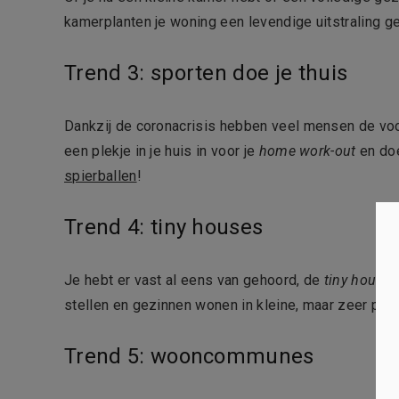
kamerplanten je woning een levendige uitstraling 
Trend 3: sporten doe je thuis
Dankzij de coronacrisis hebben veel mensen de voo
een plekje in je huis in voor je
home work-out
en do
spierballen
!
Trend 4: tiny houses
Je hebt er vast al eens van gehoord, de
tiny house
.
stellen en gezinnen wonen in kleine, maar zeer pra
Trend 5: wooncommunes