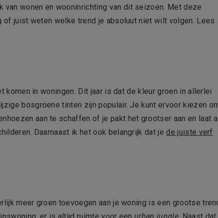
ak van wonen en wooninrichting van dit seizoen. Met deze
 of juist weten welke trend je absoluut niet wilt volgen. Lees
et komen in woningen. Dit jaar is dat de kleur groen in allerlei
jzige bosgroene tinten zijn populair. Je kunt ervoor kiezen o
nhoezen aan te schaffen of je pakt het grootser aan en laat a
hilderen. Daarnaast ik het ook belangrijk dat je
de juiste verf
terlijk meer groen toevoegen aan je woning is een grootse tren
inswoning, er is altijd ruimte voor een
urban jungle
. Naast dat