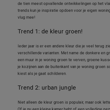
de tien meest opvallende ontwikkelingen op het vl
trends kun je inspiratie opdoen voor je eigen woning
vlug mee!
Trend 1: de kleur groen!
Ieder jaar is er een andere kleur die je veel terug zi
verschillende varianten. Met name de donkere en gri
een muur in je woning groen te verven, groene kusse
je kozijnen aan de buitenkant van je woning groen sc
kiest als je gaat schilderen.
Trend 2: urban jungle
Niet alleen de kleur groen is populair, maar ook let
Of je nu een kleine kamer hebt of een volledige gez