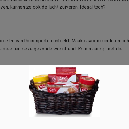
geven, kunnen ze ook de
lucht zuiveren
. Ideaal toch?
rdelen van thuis sporten ontdekt. Maak daarom ruimte en rich
e mee aan deze gezonde woontrend. Kom maar op met die
 Dit is een grote trend op het gebied van wonen. Steeds meer
ktisch ingerichte woningen. Less is more toch?