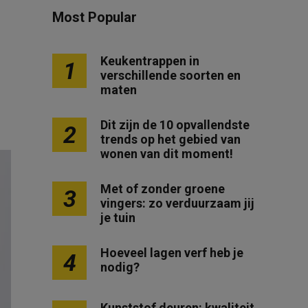
Most Popular
Keukentrappen in
1
verschillende soorten en
maten
Dit zijn de 10 opvallendste
2
trends op het gebied van
wonen van dit moment!
Met of zonder groene
3
vingers: zo verduurzaam jij
je tuin
Hoeveel lagen verf heb je
4
nodig?
Kunststof deuren: kwaliteit