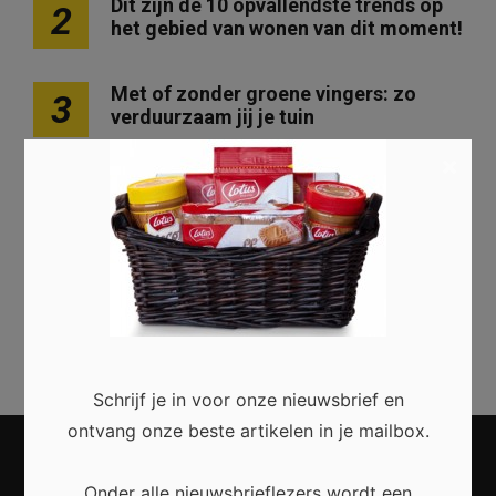
Dit zijn de 10 opvallendste trends op
2
het gebied van wonen van dit moment!
Met of zonder groene vingers: zo
3
verduurzaam jij je tuin
×
Hoeveel lagen verf heb je nodig?
4
Kunststof deuren: kwaliteit en design
5
voor jouw huis
Schrijf je in voor onze nieuwsbrief en
ontvang onze beste artikelen in je mailbox.
Onder alle nieuwsbrieflezers wordt een