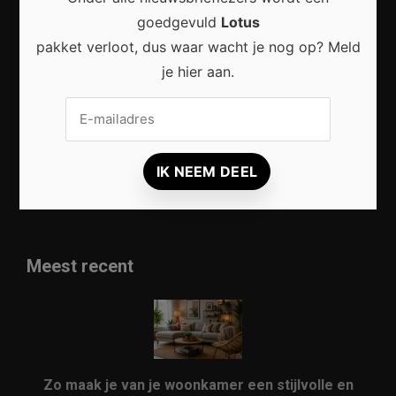
goedgevuld
Lotus
pakket verloot, dus waar wacht je nog op? Meld
je hier aan.
INTERIEUR
TUIN
INSPIRATIE
BOUW
RENOVATIE
Meest recent
Zo maak je van je woonkamer een stijlvolle en