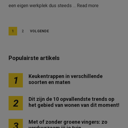
een eigen werkplek dus steeds …
Read more
B
1
2
VOLGENDE
e
r
i
Populairste artikels
c
h
Keukentrappen in verschillende
1
soorten en maten
t
e
Dit zijn de 10 opvallendste trends op
2
n
het gebied van wonen van dit moment!
p
a
Met of zonder groene vingers: zo
3
verduurzaam jij je tuin