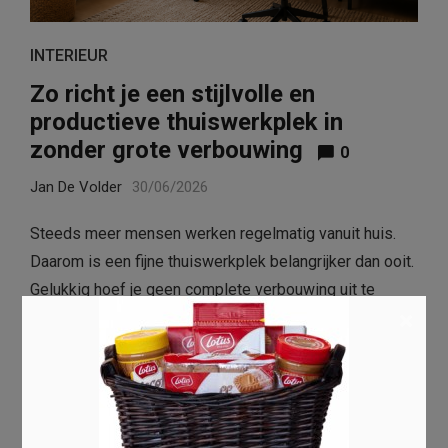
INTERIEUR
Zo richt je een stijlvolle en
productieve thuiswerkplek in
zonder grote verbouwing
0
Jan De Volder
30/06/2026
Steeds meer mensen werken regelmatig vanuit huis.
Daarom is een fijne thuiswerkplek belangrijker dan ooit.
Gelukkig hoef je geen complete verbouwing uit te
×
voeren. Met slimme keuzes maak je van iedere ruimte
een comfortabele en inspirerende werkplek. Hieronder
ontdek je …
Read more