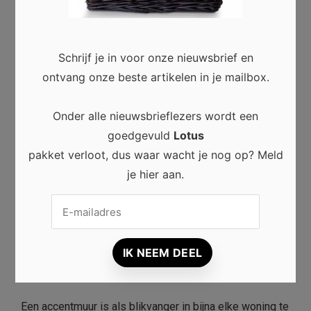
Schrijf je in voor onze nieuwsbrief en
ontvang onze beste artikelen in je mailbox.
Onder alle nieuwsbrieflezers wordt een
goedgevuld
Lotus
pakket verloot, dus waar wacht je nog op? Meld
je hier aan.
INTERIEUR
In enkele stappen naar de perfecte
accentmuur
0
Aimee
16/06/2022
Een accentmuur is als blikvanger in bijna elke woning te