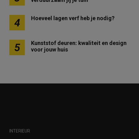
g
i
Hoeveel lagen verf heb je nodig?
n
4
e
r
Kunststof deuren: kwaliteit en design
5
i
voor jouw huis
n
g
INTERIEUR