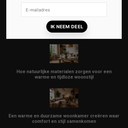
Zo geef je een kleine woonkamer een ruimtelijke
uitstraling zonder verbouwing
Hoe natuurlijke materialen zorgen voor een
warme en tijdloze woonstijl
Een warme en duurzame woonkamer creëren waar
comfort en stijl samenkomen