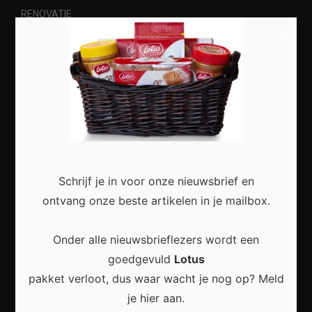
RENOVATIE
×
Meest recent
Zo maak je van je woonkamer een stijlvolle en
comfortabele leefruimte
Schrijf je in voor onze nieuwsbrief en
ontvang onze beste artikelen in je mailbox.
Onder alle nieuwsbrieflezers wordt een
goedgevuld
Lotus
Een Rustige en Stijlvolle Woonruimte Creëren met
pakket verloot, dus waar wacht je nog op? Meld
Praktische Veranderingen
je hier aan.