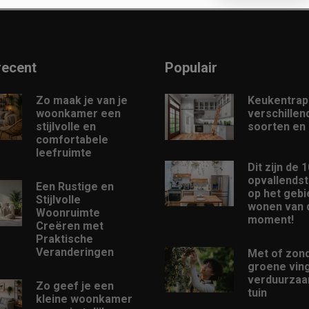
recent
Populair
Zo maak je van je
Keukentrap
woonkamer een
verschillen
stijlvolle en
soorten en
comfortabele
leefruimte
Dit zijn de 
opvallendst
Een Rustige en
op het gebi
Stijlvolle
wonen van d
Woonruimte
moment!
Creëren met
Praktische
Veranderingen
Met of zon
groene ving
verduurzaam
Zo geef je een
tuin
kleine woonkamer