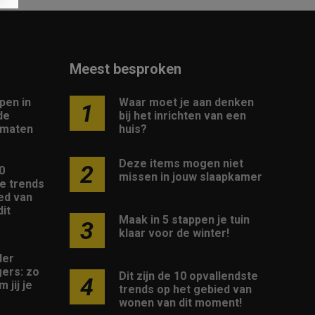
Meest besproken
pen in
Waar moet je aan denken
1
de
bij het inrichten van een
 maten
huis?
Deze items mogen niet
2
10
missen in jouw slaapkamer
e trends
ed van
it
Maak in 5 stappen je tuin
3
klaar voor de winter!
der
ers: zo
Dit zijn de 10 opvallendste
4
 jij je
trends op het gebied van
wonen van dit moment!