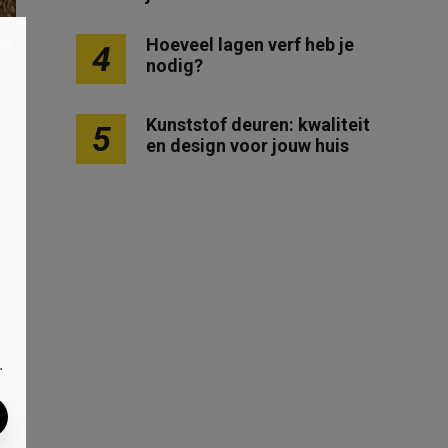
×
Hoeveel lagen verf heb je
4
nodig?
Kunststof deuren: kwaliteit
5
en design voor jouw huis
.