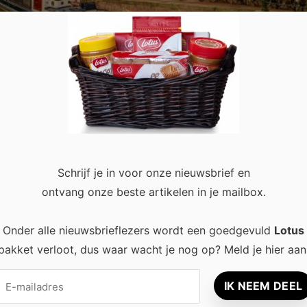
 koop Amsterdam in 2024?
0
Schrijf je in voor onze nieuwsbrief en
an gesprek, en in 2024 is dat niet anders. Met fluctuaties in de
ontvang onze beste artikelen in je mailbox.
e vraag naar woningen, vragen veel potentiële kopers en
Onder alle nieuwsbrieflezers wordt een goedgevuld
Lotus
pakket verloot, dus waar wacht je nog op? Meld je hier aan