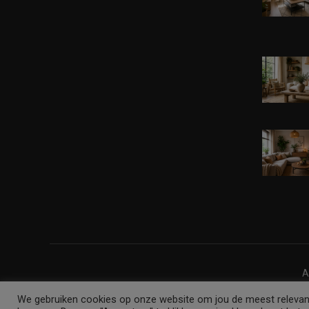
A
We gebruiken cookies op onze website om jou de meest relevan
wonen.blog • Mer