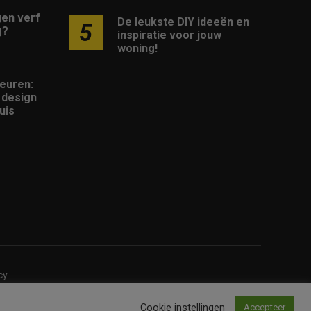
gen verf
De leukste DIY ideeën en
5
g?
inspiratie voor jouw
woning!
euren:
n design
uis
cy
d door
Volo Media
.
Cookie instellingen
Accepteer