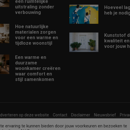
een ruimtelijke
uitstraling zonder
Hoeveel la
verbouwing
heb je nodi
Hoe natuurlijke
materialen zorgen
Kunststof d
voor een warme en
kwaliteit e
tijdloze woonstijl
voor jouw h
Een warme en
duurzame
woonkamer creëren
waar comfort en
stijl samenkomen
dverteren op deze website
Contact
Disclaimer
Nieuwsbrief
Priva
te ervaring te kunnen bieden door jouw voorkeuren en bezoeken te
ken en domeinen zijn eigendom van
Internet Ventures
. Website beheer