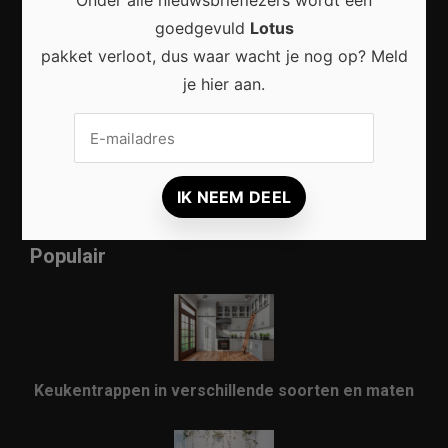
Onder alle nieuwsbrieflezers wordt een
Hoe natuurlijke materialen zorgen voor een
goedgevuld
Lotus
warme en tijdloze woonstijl
pakket verloot, dus waar wacht je nog op? Meld
je hier aan.
Een warme en duurzame woonkamer creëren waar
comfort en stijl samenkomen
Populair
Keukentrappen in verschillende soorten en maten