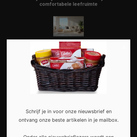
comfortabele leefruimte
×
Een Rustige en Stijlvolle Woonruimte Creëren met
Praktische Veranderingen
Zo geef je een kleine woonkamer een ruimtelijke
uitstraling zonder verbouwing
Schrijf je in voor onze nieuwsbrief en
ontvang onze beste artikelen in je mailbox.