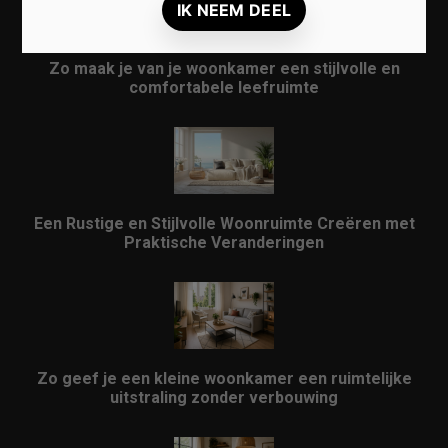
Zo maak je van je woonkamer een stijlvolle en
comfortabele leefruimte
Een Rustige en Stijlvolle Woonruimte Creëren met
Praktische Veranderingen
Zo geef je een kleine woonkamer een ruimtelijke
uitstraling zonder verbouwing