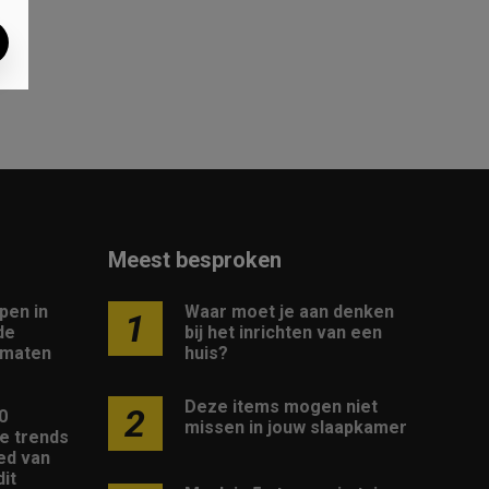
Meest besproken
pen in
Waar moet je aan denken
1
de
bij het inrichten van een
 maten
huis?
Deze items mogen niet
2
10
missen in jouw slaapkamer
e trends
ed van
it