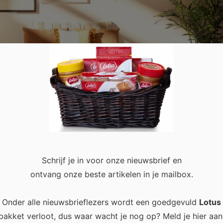
hten
Schrijf je in voor onze nieuwsbrief en
0
ontvang onze beste artikelen in je mailbox.
Onder alle nieuwsbrieflezers wordt een goedgevuld
Lotus
ebbers van een studio of kamer kan dat een flinke puzzel zijn. Do
pakket verloot, dus waar wacht je nog op? Meld je hier aan
vraagt het inrichten van deze plekjes veel creativiteit. Want ho