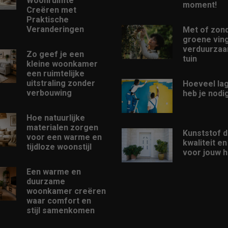
Woonruimte
moment!
Creëren met
Praktische
Veranderingen
Met of zon
groene ving
verduurzaam
Zo geef je een
tuin
kleine woonkamer
een ruimtelijke
uitstraling zonder
Hoeveel la
verbouwing
heb je nodi
Hoe natuurlijke
materialen zorgen
Kunststof d
voor een warme en
kwaliteit e
tijdloze woonstijl
voor jouw h
Een warme en
duurzame
woonkamer creëren
waar comfort en
stijl samenkomen