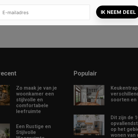
recent
Populair
Zo maak je van je
Keukentrap
woonkamer een
verschillen
stijlvolle en
soorten en
comfortabele
leefruimte
Dit zijn de 
opvallendst
Een Rustige en
op het gebi
Stijlvolle
wonen van d