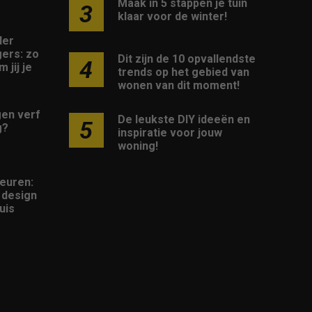
Maak in 5 stappen je tuin
3
klaar voor de winter!
der
ers: zo
Dit zijn de 10 opvallendste
4
 jij je
trends op het gebied van
wonen van dit moment!
gen verf
De leukste DIY ideeën en
5
g?
inspiratie voor jouw
woning!
euren:
n design
uis