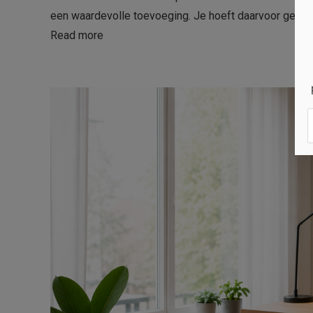
een waardevolle toevoeging. Je hoeft daarvoor geen g
Read more