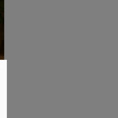
×
oek