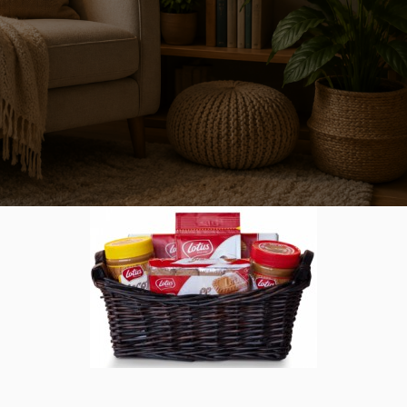
 waar je elke dag tot rust komt
ok een plek waar je ontspant. Daarom is een comfortabele leesh