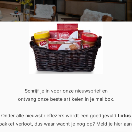
Schrijf je in voor onze nieuwsbrief en
uimte
0
ontvang onze beste artikelen in je mailbox.
Onder alle nieuwsbrieflezers wordt een goedgevuld
Lotus
at je hartje gegarandeerd sneller kloppen van een loftwoning. Me
pakket verloot, dus waar wacht je nog op? Meld je hier aan
zeeën aan ruimte, licht en vrijheid. Wat een loft nu …
Read mor