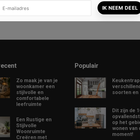
recent
Populair
Zo maak je van je
Keukentrap
woonkamer een
verschillen
stijlvolle en
soorten en
comfortabele
leefruimte
Dit zijn de 
opvallendst
Een Rustige en
op het gebi
Stijlvolle
wonen van d
Woonruimte
moment!
Creëren met