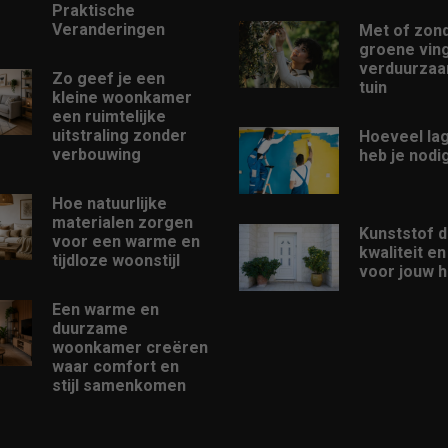
Praktische
Veranderingen
Met of zon
groene ving
verduurzaam
Zo geef je een
tuin
kleine woonkamer
een ruimtelijke
uitstraling zonder
Hoeveel la
verbouwing
heb je nodi
Hoe natuurlijke
materialen zorgen
Kunststof d
voor een warme en
kwaliteit e
tijdloze woonstijl
voor jouw h
Een warme en
duurzame
woonkamer creëren
waar comfort en
stijl samenkomen