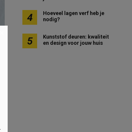
Hoeveel lagen verf heb je
4
nodig?
×
Kunststof deuren: kwaliteit
5
en design voor jouw huis
.