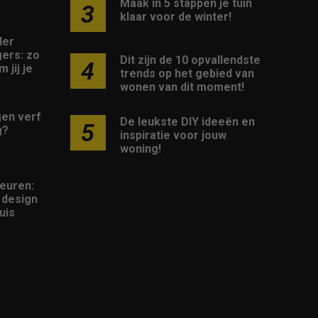
Maak in 5 stappen je tuin
3
klaar voor de winter!
der
ers: zo
Dit zijn de 10 opvallendste
4
 jij je
trends op het gebied van
wonen van dit moment!
gen verf
De leukste DIY ideeën en
5
g?
inspiratie voor jouw
woning!
euren:
n design
uis