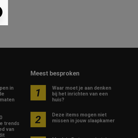
Meest besproken
pen in
Waar moet je aan denken
1
de
bij het inrichten van een
 maten
huis?
Deze items mogen niet
2
10
missen in jouw slaapkamer
e trends
ed van
it