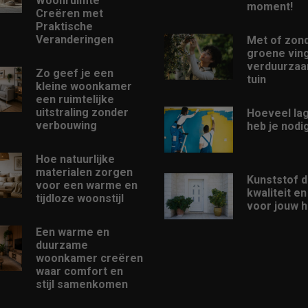
Woonruimte
moment!
Creëren met
Praktische
Veranderingen
Met of zon
groene ving
verduurzaam
Zo geef je een
tuin
kleine woonkamer
een ruimtelijke
uitstraling zonder
Hoeveel la
verbouwing
heb je nodi
Hoe natuurlijke
materialen zorgen
Kunststof d
voor een warme en
kwaliteit e
tijdloze woonstijl
voor jouw h
Een warme en
duurzame
woonkamer creëren
waar comfort en
stijl samenkomen