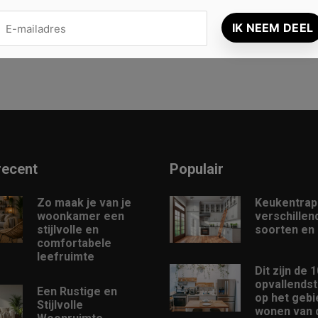
recent
Populair
Zo maak je van je
Keukentrap
woonkamer een
verschillen
stijlvolle en
soorten en
comfortabele
leefruimte
Dit zijn de 
opvallendst
Een Rustige en
op het gebi
Stijlvolle
wonen van d