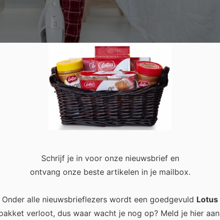
oonmaak in huis
Schrijf je in voor onze nieuwsbrief en
0
ontvang onze beste artikelen in je mailbox.
Onder alle nieuwsbrieflezers wordt een goedgevuld
Lotus
aar het moet wel gebeuren. Niemand wil in een verwaarloosd en
pakket verloot, dus waar wacht je nog op? Meld je hier aan
uden. Afhankelijk van het aantal mensen dat in een huis woont,