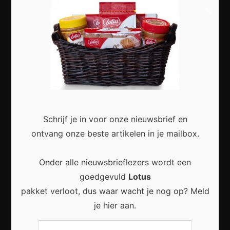
×
Meest recent
Zo maak je van je woonkamer een stijlvolle en
comfortabele leefruimte
Schrijf je in voor onze nieuwsbrief en
ontvang onze beste artikelen in je mailbox.
Onder alle nieuwsbrieflezers wordt een
Een Rustige en Stijlvolle Woonruimte Creëren met
goedgevuld
Lotus
Praktische Veranderingen
pakket verloot, dus waar wacht je nog op? Meld
je hier aan.