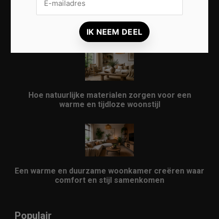
Zo geef je een kleine woonkamer een ruimtelijke
uitstraling zonder verbouwing
Hoe natuurlijke materialen zorgen voor een
warme en tijdloze woonstijl
Een warme en duurzame woonkamer creëren waar
comfort en stijl samenkomen
Populair