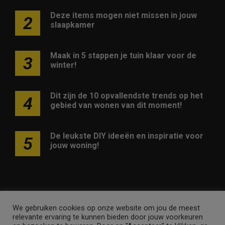
Deze items mogen niet missen in jouw
2
slaapkamer
Maak in 5 stappen je tuin klaar voor de
3
winter!
Dit zijn de 10 opvallendste trends op het
4
gebied van wonen van dit moment!
De leukste DIY ideeën en inspiratie voor
5
jouw woning!
We gebruiken cookies op onze website om jou de meest
Adverteren op deze website
Contact
Disclaimer
relevante ervaring te kunnen bieden door jouw voorkeuren