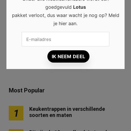
goedgevuld
Lotus
Mijn naam, e-mail en site opslaan in deze
pakket verloot, dus waar wacht je nog op? Meld
browser voor de volgende keer wanneer ik
je hier aan.
een reactie plaats.
Most Popular
Keukentrappen in verschillende
1
soorten en maten