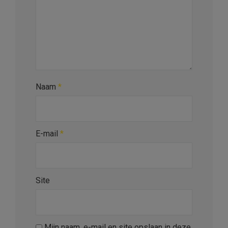
Naam
*
E-mail
*
Site
Mijn naam, e-mail en site opslaan in deze