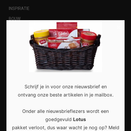
INSPIRATIE
BOUW
×
RENOVATIE
Meest recent
Schrijf je in voor onze nieuwsbrief en
Zo maak je van je woonkamer een stijlvolle en
ontvang onze beste artikelen in je mailbox.
comfortabele leefruimte
Onder alle nieuwsbrieflezers wordt een
goedgevuld
Lotus
pakket verloot, dus waar wacht je nog op? Meld